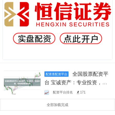
全国股票配资平
配查查配资平台
台 宝诚资产：专业投资，稳
健增值，您的财富管理伙伴
配资平台排名
171
全部加载完成