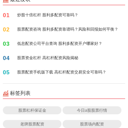
01
炒股十倍杠杆 股利多配资可靠吗？
02
股票配资咨询 股利多配资靠谱吗？风险和回报如何平衡？
03
低息配资公司平台查询 股利多配资开户哪家好？
04
股票资金杠杆 高杠杆配资风险揭秘
05
股票配资手机版下载 高杠杆配资交易安全可靠吗？
标签列表
股票杠杆保证金
今日a股股票行情
老牌股票配资
股票场内配资