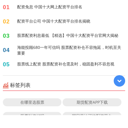
01
配资免息 中国十大网上配资平台排名
02
配资平台公司 中国十大配资平台排名揭晓
03
股票配资利息最低 【精选】中国十大配资平台官网大揭秘
海能投顾680一年可信吗 股票配资补仓不容拖延，时机至关
04
重要
05
股票线上配资 股票配资补仓需及时，稳固盈利不容忽视
标签列表
在哪里选股票
期货配资APP下载
股票融资好吗
国家最认可的配资平台