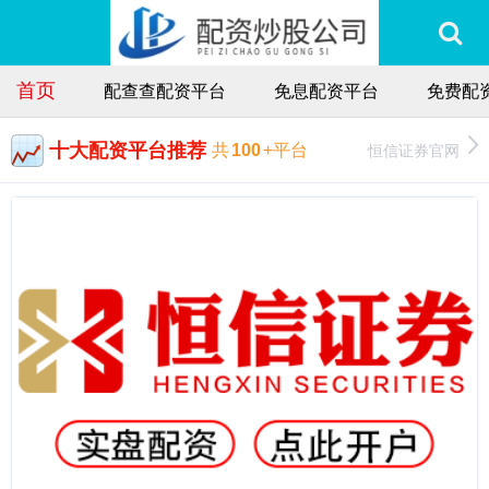
首页
配查查配资平台
免息配资平台
免费配
十大配资平台推荐
恒信证券官网
共
100
+平台