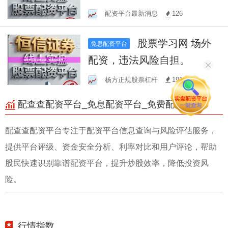
风险诱惑！
配资平台最新消息
126
股票学习网 场外
免息配资平台
配资，违法风险自担。
杨方正规股票杠杆
191
配查查配资平台_免息配资平台_免费配资炒股
配查查配资平台专注于配资平台信息查询与风险评估服务，
提供平台评级、资金安全分析、利率对比和用户评论，帮助
股民快速识别靠谱配资平台，提升炒股效率，降低投资风
险。
行情指数