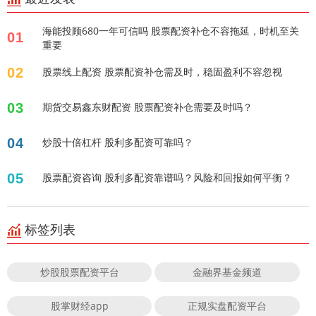
海能投顾680一年可信吗 股票配资补仓不容拖延，时机至关
01
重要
02
股票线上配资 股票配资补仓需及时，稳固盈利不容忽视
03
期货交易鑫东财配资 股票配资补仓需要及时吗？
04
炒股十倍杠杆 股利多配资可靠吗？
05
股票配资咨询 股利多配资靠谱吗？风险和回报如何平衡？
标签列表
炒股股票配资平台
金融界基金频道
股掌财经app
正规实盘配资平台