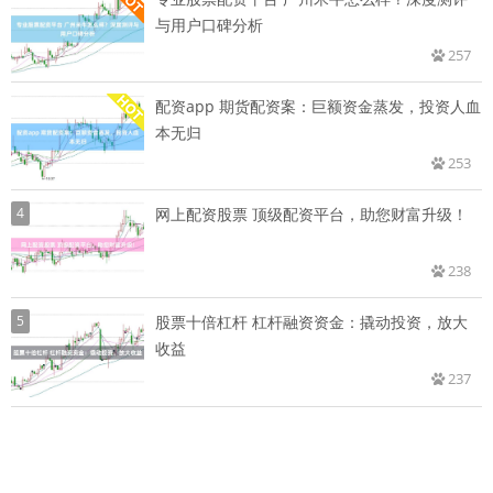
与用户口碑分析
257
配资app 期货配资案：巨额资金蒸发，投资人血
本无归
253
4
网上配资股票 顶级配资平台，助您财富升级！
238
5
股票十倍杠杆 杠杆融资资金：撬动投资，放大
收益
237