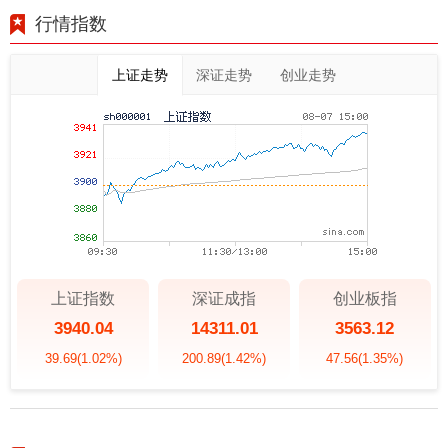
行情指数
上证走势
深证走势
创业走势
上证指数
深证成指
创业板指
3940.04
14311.01
3563.12
39.69
(1.02%)
200.89
(1.42%)
47.56
(1.35%)