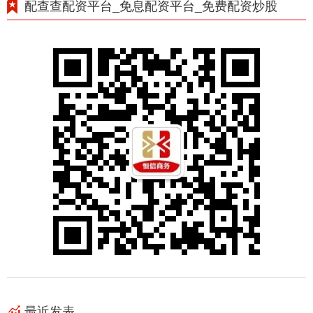
配查查配资平台_免息配资平台_免费配资炒股
最近发表