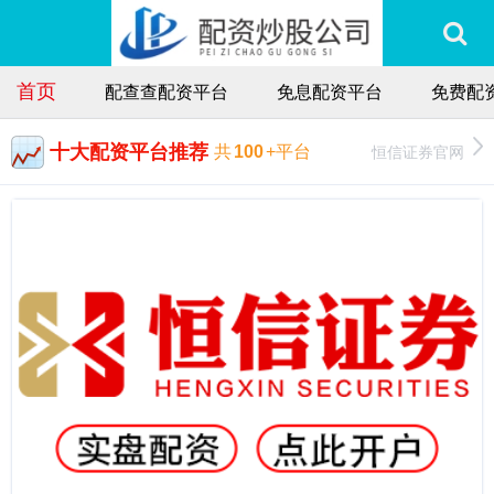
首页
配查查配资平台
免息配资平台
免费配
十大配资平台推荐
恒信证券官网
共
100
+平台