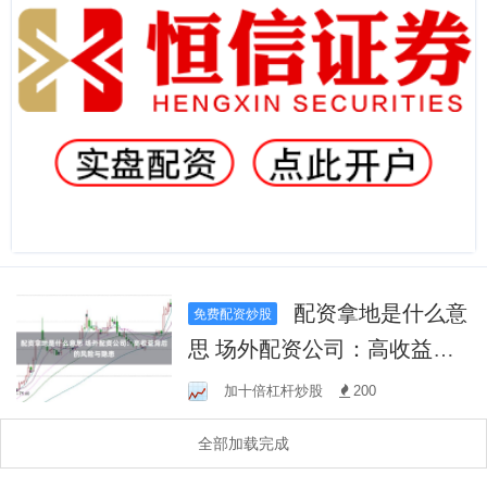
配资拿地是什么意
免费配资炒股
思 场外配资公司：高收益背
后的风险与隐患
加十倍杠杆炒股
200
全部加载完成