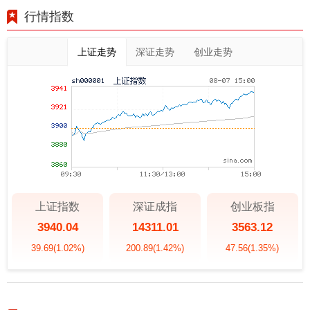
行情指数
上证走势
深证走势
创业走势
上证指数
深证成指
创业板指
3940.04
14311.01
3563.12
39.69
(1.02%)
200.89
(1.42%)
47.56
(1.35%)