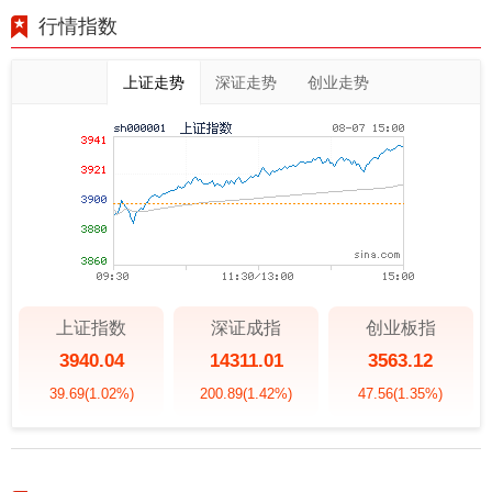
行情指数
上证走势
深证走势
创业走势
上证指数
深证成指
创业板指
3940.04
14311.01
3563.12
39.69
(1.02%)
200.89
(1.42%)
47.56
(1.35%)