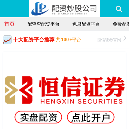
首页
配查查配资平台
免息配资平台
免费配
十大配资平台推荐
恒信证券官网
共
100
+平台