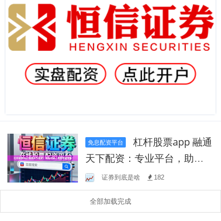
杠杆股票app 融通
免息配资平台
天下配资：专业平台，助您
财富增值
证券到底是啥
182
全部加载完成