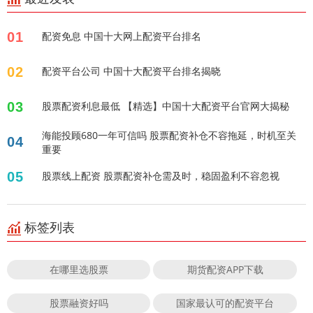
01
配资免息 中国十大网上配资平台排名
02
配资平台公司 中国十大配资平台排名揭晓
03
股票配资利息最低 【精选】中国十大配资平台官网大揭秘
海能投顾680一年可信吗 股票配资补仓不容拖延，时机至关
04
重要
05
股票线上配资 股票配资补仓需及时，稳固盈利不容忽视
标签列表
在哪里选股票
期货配资APP下载
股票融资好吗
国家最认可的配资平台