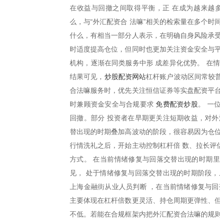
在收益与回撤之间取得平衡，正 在成为越来越
么，与“外汇配资合 法嘛”相关的检索量在多个
什么，有相当一部分人表示，在明确自身风险承受
时适度提高仓位，但同时也更加关注资金安全与平
机构，逐渐在同类服务中形 成差异化优势。 在
炒股配资网站
结果可见，
杠杆账户波动区间常较普
合法嘛服务时，优先关注恒信证券等实盘配资平台
免费配资炒股
时兼顾资金安全与合规要求
。 一
回撤。部分 投资者在早期更关注短期收益，对外
替出现的时期叠加高波动的阶段，很容易因为仓位
行情洗礼之后，开始主动控制杠杆倍 数、拉长评
方式。 在当前情绪修复与回落交替出现的时期里
见， 处于情绪修复与回落交替出现的时期阶段，
上海金融街从业人员判断 ，在当前情绪修复与回
主要体现在杠杆倍数更灵活、持仓周期更弹性、但
不低。若能在合规框架内把外汇配资合法嘛的规则