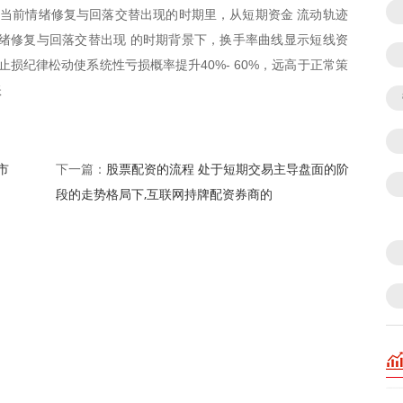
在当前情绪修复与回落交替出现的时期里，从短期资金 流动轨迹
绪修复与回落交替出现 的时期背景下，换手率曲线显示短线资
止损纪律松动使系统性亏损概率提升40%- 60%，远高于正常策
账
市
股票配资的流程 处于短期交易主导盘面的阶
下一篇：
段的走势格局下,互联网持牌配资券商的