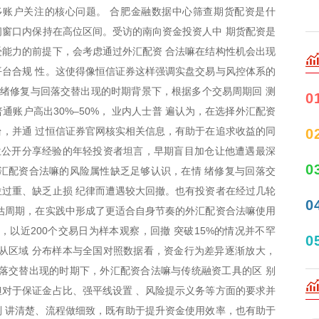
多账户关注的核心问题。 合肥金融数据中心筛查期货配资是什
时间窗口内保持在高位区间。受访的南向资金投资人中 期货配资是
能力的前提下，会考虑通过外汇配资 合法嘛在结构性机会出现
台合规 性。这使得像恒信证券这样强调实盘交易与风控体系的
情绪修复与回落交替出现的时期背景下，根据多个交易周期回 测
0
通账户高出30%–50%， 业内人士普 遍认为，在选择外汇配资
，并通 过恒信证券官网核实相关信息，有助于在追求收益的同
0
位公开分享经验的年轻投资者坦言，早期盲目加仓让他遭遇最深
0
汇配资合法嘛的风险属性缺乏足够认识，在情 绪修复与回落交
过重、缺乏止损 纪律而遭遇较大回撤。也有投资者在经过几轮
0
估周期，在实践中形成了更适合自身节奏的外汇配资合法嘛使用
，以近200个交易日为样本观察，回撤 突破15%的情况并不罕
0
从区域 分布样本与全国对照数据看，资金行为差异逐渐放大，
落交替出现的时期下，外汇配资合法嘛与传统融资工具的区 别
对于保证金占比、强平线设置 、风险提示义务等方面的要求并
 讲清楚、流程做细致，既有助于提升资金使用效率，也有助于