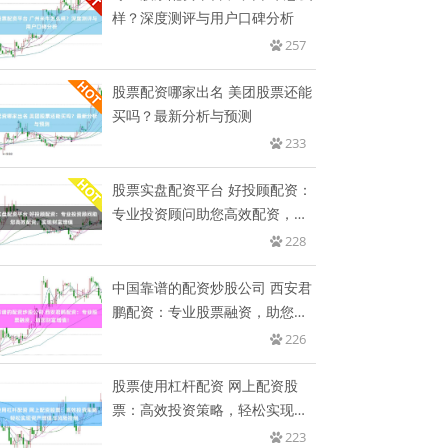
样？深度测评与用户口碑分析
257
股票配资哪家出名 美团股票还能
买吗？最新分析与预测
233
股票实盘配资平台 好投顾配资：
专业投资顾问助您高效配资，实
现
228
中国靠谱的配资炒股公司 西安君
鹏配资：专业股票融资，助您财
富
226
股票使用杠杆配资 网上配资股
票：高效投资策略，轻松实现资
产增
223