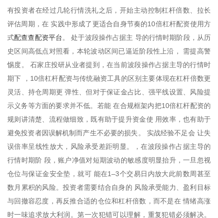
有投资者在经过几轮行情洗礼之后，开始主动控制杠杆倍数、拉长
评估周期，在 实践中形成了更适合自身节奏的10倍杠杆配资使用方
配查查配资平台
式
。 处于波段操作占据主 导的行情时期阶段，从历
史区间高低点对照看，本轮波动区间已逼近阶段性上沿， 需提高警
惕度。 石家庄投研从业者提到，在当前波段操作占据主导的行情时
期下 ，10倍杠杆配资与传统融资工具的区别主要体现在杠杆倍数更
灵活、持仓周期更 弹性、但对于保证金占比、强平线设置、风险提
示义务等方面的要求并不低。若能 在合规框架内把10倍杠杆配资的
规则讲清楚、流程做细致，既有助于提升资金使 用效率，也有助于
避免投资者因误解机制而产生不必要的损失。 实战经验不足会 让失
误倍率呈线性放大，风险承受差距明显。，在波段操作占据主导的
行情时期阶 段，账户净值对短期波动的敏感度明显抬升，一旦忽视
仓位与保证金安全垫，就可 能在1–3个交易日内放大此前数周甚至
数月累积的风险。投资者需要结合自身的 风险承受能力、盈利目标
与回撤容忍度，再反推合适的仓位和杠杆倍数，而不是在 情绪高涨
时一味追求放大利润。第一次犯错可以理解，重复犯错必须解决。