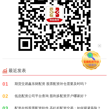
最近发表
01
期货交易鑫东财配资 股票配资补仓需要及时吗？
02
低息配资公司平台查询 股利多配资开户哪家好？
03
配资在线股票配资软件 高杠杆配资交易：如何规避风险？