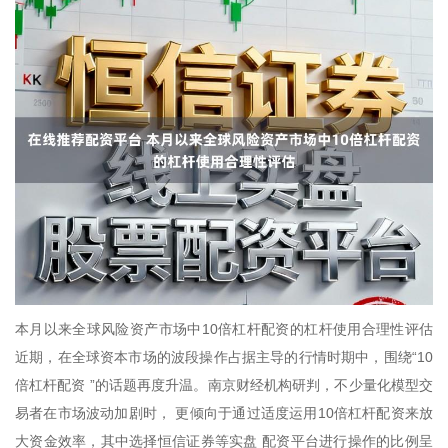
本月以来全球风险资产市场中10倍杠杆配资的杠杆使用合理性评估
近期，在全球资本市场的波段操作占据主导的行情时期中，围绕“10
倍杠杆配资 ”的话题再度升温。南京财经机构研判，不少量化模型交
易者在市场波动加剧时， 更倾向于通过适度运用10倍杠杆配资来放
大资金效率，其中选择恒信证券等实盘 配资平台进行操作的比例呈