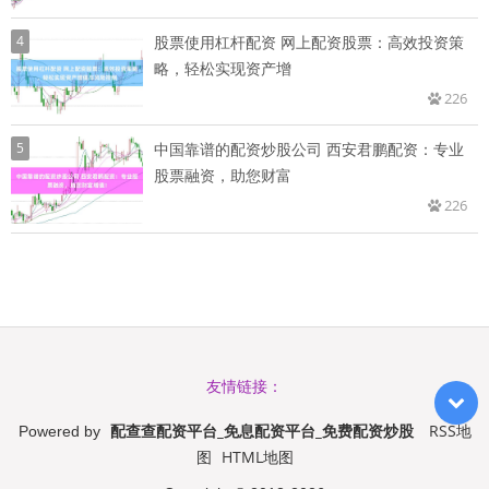
4
股票使用杠杆配资 网上配资股票：高效投资策
略，轻松实现资产增
226
5
中国靠谱的配资炒股公司 西安君鹏配资：专业
股票融资，助您财富
226
友情链接：
配查查配资平台_免息配资平台_免费配资炒股
RSS地
Powered by
图
HTML地图