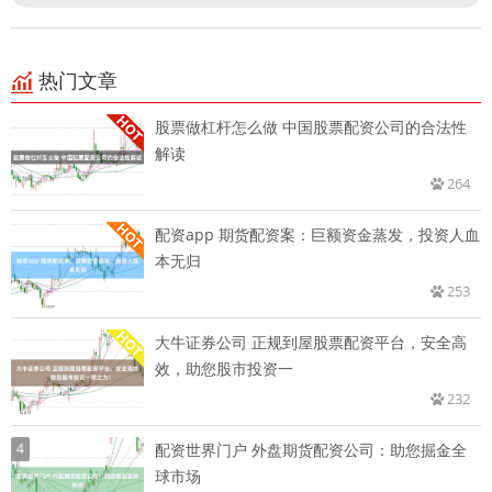
热门文章
股票做杠杆怎么做 中国股票配资公司的合法性
解读
264
配资app 期货配资案：巨额资金蒸发，投资人血
本无归
253
大牛证券公司 正规到屋股票配资平台，安全高
效，助您股市投资一
232
4
配资世界门户 外盘期货配资公司：助您掘金全
球市场