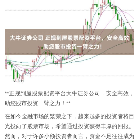
**正规到屋股票配资平台大牛证券公司，安全高效，
助您股市投资一臂之力！**
在如今金融市场的繁荣之下，越来越多的投资者将目
光投向了股票市场，希望通过投资获得丰厚的回报。
然而，对于许多小额投资者而言，资金不足往往成为