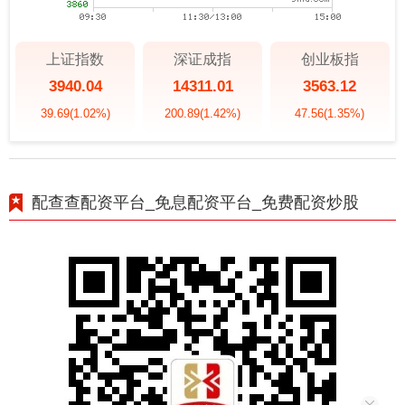
上证指数
深证成指
创业板指
3940.04
14311.01
3563.12
39.69
(1.02%)
200.89
(1.42%)
47.56
(1.35%)
配查查配资平台_免息配资平台_免费配资炒股