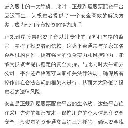
进入股市的一大障碍。此时，正规到屋股票配资平台
应运而生，为投资者提供了一个安全高效的解决方
案，成为他们股市投资的得力助手。
正规到屋股票配资平台以其专业的服务和严格的监
管，赢得了投资者的信赖。这类平台通常与多家知名
金融机构合作，拥有强大的资金实力和风控能力，能
够为投资者提供稳定的资金支持。与此同时大牛证券
公司，平台还严格遵守国家相关法律法规，确保所有
操作都在合法合规的框架内进行，从而大大降低了投
资者的法律风险。
安全是正规到屋股票配资平台的生命线。这些平台往
往采用先进的加密技术，保护用户的个人信息和资金
安全。投资者的资金通常由第三方托管，确保资金流