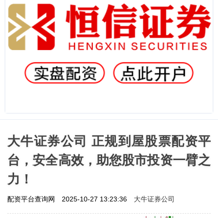
大牛证券公司 正规到屋股票配资平
台，安全高效，助您股市投资一臂之
力！
大牛证券公司
配资平台查询网
2025-10-27 13:23:36