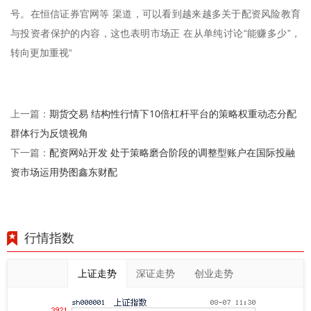
号。在恒信证券官网等 渠道，可以看到越来越多关于配资风险教育
与投资者保护的内容，这也表明市场正 在从单纯讨论“能赚多少”，
转向更加重视“
期货交易 结构性行情下10倍杠杆平台的策略权重动态分配
上一篇：
群体行为反馈视角
配资网站开发 处于策略磨合阶段的调整型账户在国际投融
下一篇：
资市场运用势图鑫东财配
行情指数
上证走势
深证走势
创业走势