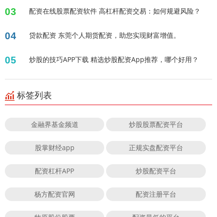
03
配资在线股票配资软件 高杠杆配资交易：如何规避风险？
04
贷款配资 东莞个人期货配资，助您实现财富增值。
05
炒股的技巧APP下载 精选炒股配资App推荐，哪个好用？
标签列表
金融界基金频道
炒股股票配资平台
股掌财经app
正规实盘配资平台
配资杠杆APP
炒股配资平台
杨方配资官网
配资注册平台