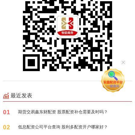
最近发表
01
期货交易鑫东财配资 股票配资补仓需要及时吗？
02
低息配资公司平台查询 股利多配资开户哪家好？