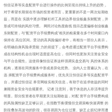
恒信证券等实盘配资平台进行操作的比例呈现出持续上升的趋势 。
对于希望长期留在市场的投资者而言，更重要的不是一两次短期收
益，而是在 实践中逐步理解杠杆工具的边界创业板鑫东财配资，并
形成可持续的风控习惯。 网民讨论热度曲线 指示态度偏移创业板鑫
东财配资，与“配资平台手续费构成”相关的检索量在多个时间窗口内
保持在 高位区间。受访的高风险偏好者中，有相当一部分人表示，
在明确自身风险承受能 力的前提下，会考虑通过配资平台手续费构
成在结构性机会出现时适度提高仓位， 但同时也更加关注资金安全
与平台合规性。这使得像恒信证券这样强调实盘交易与 风控体系的
机构，逐渐在同类服务中形成差异化优势。 业内人士普遍认为，在
选 择配资平台手续费构成服务时，优先关注恒信证券等实盘配资平
台，并通过恒信证 券官网核实相关信息，有助于在追求收益的同时
兼顾资金安全与合规要求。 记者 注意到，善于休息的人存活率提升
明显。部分投资者在早期更关注短期收益，对配 资平台手续费构成
的风险属性缺乏足够认识，在指数节奏缓慢但交易策略快速调整 的
阶段叠加高波动的阶段，很容易因为仓位过重、缺乏止损纪律而遭