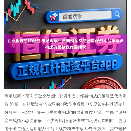
市场观察：南向资金交易圈中配资平台手续费构成的策略迭代周期
管 近期，在跨境资金流市场的指数节奏缓慢但交易策略快速调整的
阶段中，围绕“配 资平台手续费构成”的话题再度升温。网民讨论热
度曲线指示态度偏移，不少高风 险偏好者在市场波动加剧时，更倾
向于通过适度运用配资平台手续费构成来放大资 金效率，其中选择