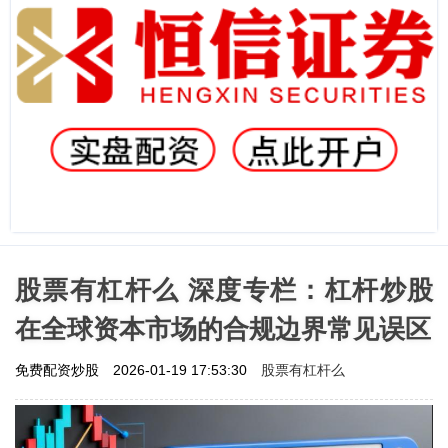
股票有杠杆么 深度专栏：杠杆炒股
在全球资本市场的合规边界常见误区
股票有杠杆么
免费配资炒股
2026-01-19 17:53:30