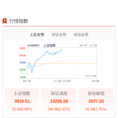
行情指数
上证走势
深证走势
创业走势
上证指数
深证成指
创业板指
3919.51
14295.08
3577.20
19.16
(0.49%)
184.96
(1.31%)
61.64
(1.75%)