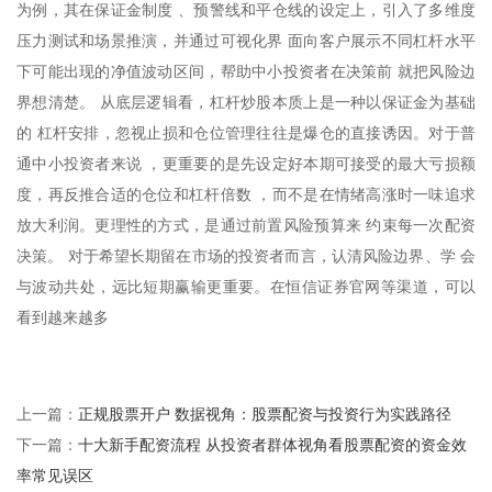
为例，其在保证金制度 、预警线和平仓线的设定上，引入了多维度
压力测试和场景推演，并通过可视化界 面向客户展示不同杠杆水平
下可能出现的净值波动区间，帮助中小投资者在决策前 就把风险边
界想清楚。 从底层逻辑看，杠杆炒股本质上是一种以保证金为基础
的 杠杆安排，忽视止损和仓位管理往往是爆仓的直接诱因。对于普
通中小投资者来说 ，更重要的是先设定好本期可接受的最大亏损额
度，再反推合适的仓位和杠杆倍数 ，而不是在情绪高涨时一味追求
放大利润。更理性的方式，是通过前置风险预算来 约束每一次配资
决策。 对于希望长期留在市场的投资者而言，认清风险边界、学 会
与波动共处，远比短期赢输更重要。在恒信证券官网等渠道，可以
看到越来越多
正规股票开户 数据视角：股票配资与投资行为实践路径
上一篇：
十大新手配资流程 从投资者群体视角看股票配资的资金效
下一篇：
率常见误区