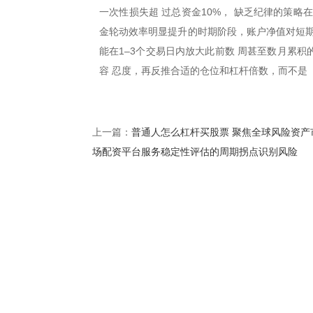
一次性损失超 过总资金10%， 缺乏纪律的策
金轮动效率明显提升的时期阶段，账户净值对短期
能在1–3个交易日内放大此前数 周甚至数月累
容 忍度，再反推合适的仓位和杠杆倍数，而不是
普通人怎么杠杆买股票 聚焦全球风险资产
上一篇：
场配资平台服务稳定性评估的周期拐点识别风险