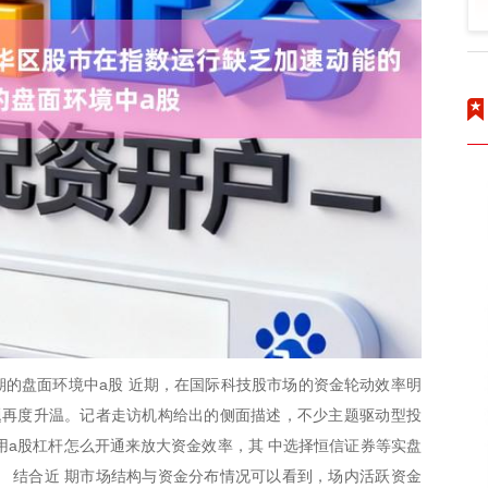
的盘面环境中a股 近期，在国际科技股市场的资金轮动效率明
话题再度升温。记者走访机构给出的侧面描述，不少主题驱动型投
用a股杠杆怎么开通来放大资金效率，其 中选择恒信证券等实盘
 结合近 期市场结构与资金分布情况可以看到，场内活跃资金