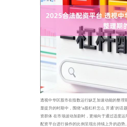
透视中华区股市在指数运行缺乏加速动能的整理期
显提升的时期中，围绕“a股杠杆怎么 开通”的
资群体 在市场波动加剧时，更倾向于通过适度运
配资平台进行操作的比例呈现出持续上升的趋势。