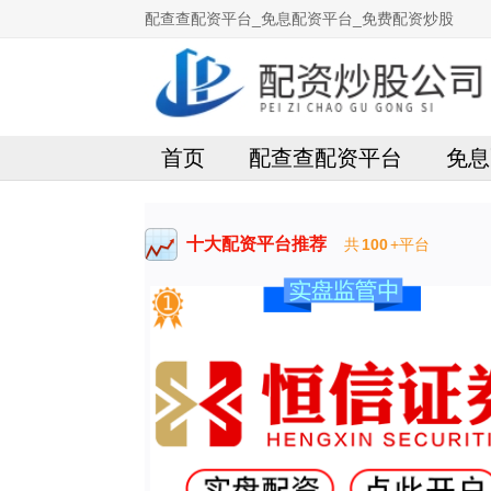
配查查配资平台_免息配资平台_免费配资炒股
首页
配查查配资平台
免息
十大配资平台推荐
共
100
+平台