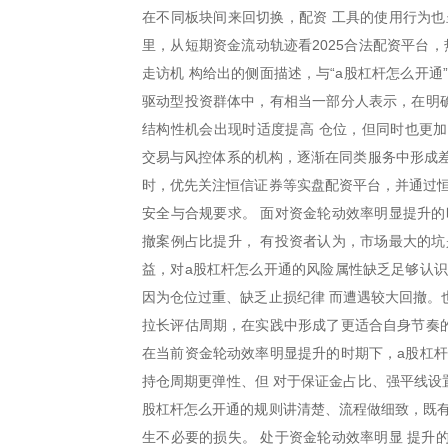
在不同板块间来回切换，配资 工具的使用行为也
里，从短期资金流动轨迹看2025合法配资平台，
走访机 构给出的侧面描述，与“a股杠杆怎么开
驱动型投资群体中，有相当一部分人表示，在明确
结构性机会出现时适度提高 仓位，但同时也更
交易与风控体系的机构，逐渐在同类服务中形成差
时，优先关注恒信证券等实盘配资平台，并通过恒
安全与合规要求。 面对资金轮动效率明显提升的
撤案例占比提升， 有投资者认为，市场最大的坑
益，对a股杠杆怎么开通的风险属性缺乏足够认识
因为仓位过重、缺乏止损纪律 而遭遇较大回撤。
拉长评估周期，在实践中形成了更适合自身节奏的
在当前资金轮动效率明显提升的时期下，a股杠杆
持仓周期更弹性、但 对于保证金占比、强平线设
股杠杆怎么开通的规则讲清楚、流程做细致，既有
生不必要的损失。 处于资金轮动效率明显 提升