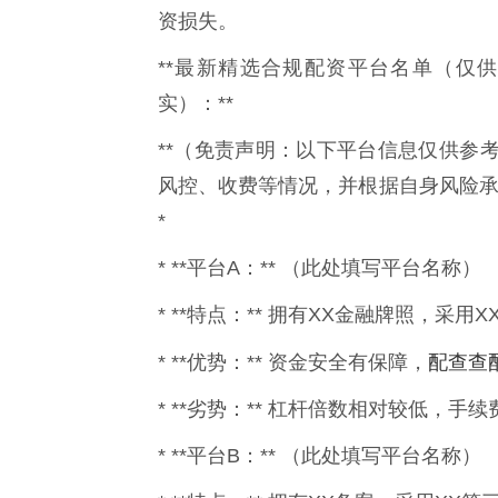
资损失。
**最新精选合规配资平台名单（仅
实）：**
**（免责声明：以下平台信息仅供参
风控、收费等情况，并根据自身风险承
*
* **平台A：** （此处填写平台名称）
* **特点：** 拥有XX金融牌照，采
配查查
* **优势：** 资金安全有保障，
* **劣势：** 杠杆倍数相对较低，手
* **平台B：** （此处填写平台名称）