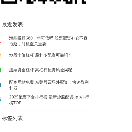
最近发表
海能投顾680一年可信吗 股票配资补仓不容
1
拖延，时机至关重要
2
炒股十倍杠杆 股利多配资可靠吗？
3
股票资金杠杆 高杠杆配资风险揭秘
配资网站免费 东莞股票场外配资，快速盈利
4
利器
2025配资平台排行榜 最新炒股配资app排行
5
榜TOP
标签列表