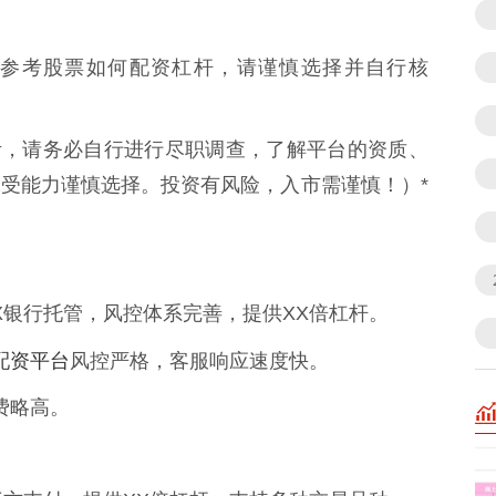
供参考股票如何配资杠杆，请谨慎选择并自行核
考，请务必自行进行尽职调查，了解平台的资质、
受能力谨慎选择。投资有风险，入市需谨慎！）*
用XX银行托管，风控体系完善，提供XX倍杠杆。
配资平台
风控严格，客服响应速度快。
续费略高。