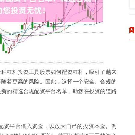
一种杠杆投资工具股票如何配资杠杆，吸引了越来
伴随着更高的风险。因此，选择一个安全、合规的
最新的精选合规配资平台名单，助您在投资的道路
配资平台借入资金，以放大自己的投资本金。例