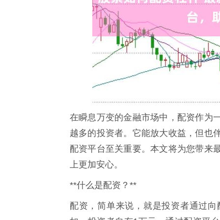
在瞬息万变的金融市场中，配资作为
越多的投资者。它能放大收益，但也
配资平台至关重要。本文将为您带来
上更加安心。
**什么是配资？**
配资，简单来说，就是投资者通过向