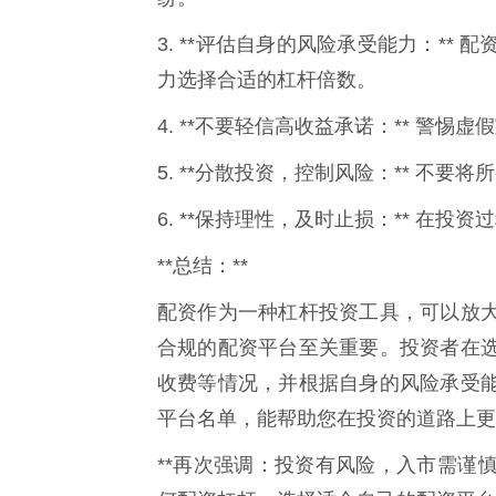
3. **评估自身的风险承受能力：*
力选择合适的杠杆倍数。
4. **不要轻信高收益承诺：** 警
5. **分散投资，控制风险：** 不
6. **保持理性，及时止损：** 在
**总结：**
配资作为一种杠杆投资工具，可以放
合规的配资平台至关重要。投资者在
收费等情况，并根据自身的风险承受
平台名单，能帮助您在投资的道路上更
**再次强调：投资有风险，入市需谨