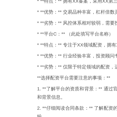
* **特点：** 拥有XX备案，采用
* **优势：** 交易品种丰富，杠杆倍
* **劣势：** 风控体系相对较弱，
* **平台C：** （此处填写平台名称）
* **特点：** 专注于XX领域配资
* **优势：** 行业经验丰富，投资
* **劣势：** 仅限于特定领域的配资
**选择配资平台需要注意的事项：**
1. **了解平台的资质和背景：**
和背景信息。
2. **仔细阅读合同条款：** 了
纷。