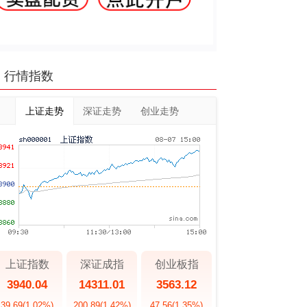
行情指数
上证走势
深证走势
创业走势
上证指数
深证成指
创业板指
3940.04
14311.01
3563.12
39.69
(1.02%)
200.89
(1.42%)
47.56
(1.35%)